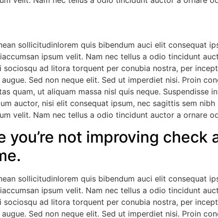
m velit. Nam nec tellus a odio tincidunt auctor a ornare od
nean sollicitudinlorem quis bibendum auci elit consequat ips
iaccumsan ipsum velit. Nam nec tellus a odio tincidunt auct
ti sociosqu ad litora torquent per conubia nostra, per incep
 augue. Sed non neque elit. Sed ut imperdiet nisi. Proin c
tas quam, ut aliquam massa nisl quis neque. Suspendisse in o
dum auctor, nisi elit consequat ipsum, nec sagittis sem nibh 
m velit. Nam nec tellus a odio tincidunt auctor a ornare od
e you’re not improving check a
me.
nean sollicitudinlorem quis bibendum auci elit consequat ips
iaccumsan ipsum velit. Nam nec tellus a odio tincidunt auct
ti sociosqu ad litora torquent per conubia nostra, per incep
 augue. Sed non neque elit. Sed ut imperdiet nisi. Proin c