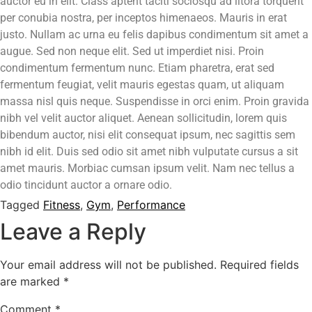
auctor eu in elit. Class aptent taciti sociosqu ad litora torquent
per conubia nostra, per inceptos himenaeos. Mauris in erat
justo. Nullam ac urna eu felis dapibus condimentum sit amet a
augue. Sed non neque elit. Sed ut imperdiet nisi. Proin
condimentum fermentum nunc. Etiam pharetra, erat sed
fermentum feugiat, velit mauris egestas quam, ut aliquam
massa nisl quis neque. Suspendisse in orci enim. Proin gravida
nibh vel velit auctor aliquet. Aenean sollicitudin, lorem quis
bibendum auctor, nisi elit consequat ipsum, nec sagittis sem
nibh id elit. Duis sed odio sit amet nibh vulputate cursus a sit
amet mauris. Morbiac cumsan ipsum velit. Nam nec tellus a
odio tincidunt auctor a ornare odio.
Tagged
Fitness
,
Gym
,
Performance
Leave a Reply
Your email address will not be published.
Required fields
are marked
*
Comment
*